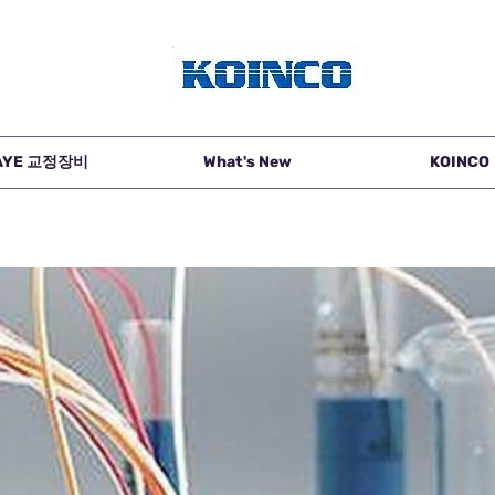
AYE 교정장비
What's New
KOINCO