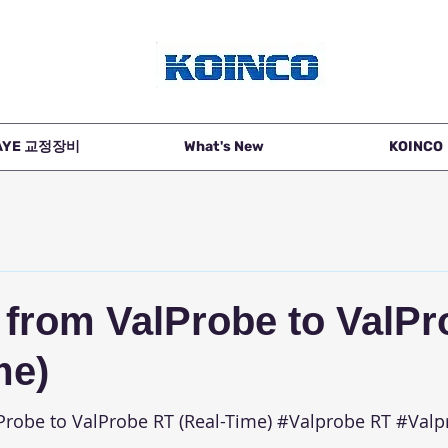
AYE 교정장비
What's New
KOINCO
from ValProbe to ValP
me)
Probe to ValProbe RT (Real-Time) 
#Valprobe
 RT 
#Valp